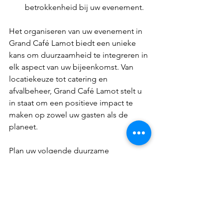
betrokkenheid bij uw evenement.
Het organiseren van uw evenement in 
Grand Café Lamot biedt een unieke 
kans om duurzaamheid te integreren in 
elk aspect van uw bijeenkomst. Van 
locatiekeuze tot catering en 
afvalbeheer, Grand Café Lamot stelt u 
in staat om een positieve impact te 
maken op zowel uw gasten als de 
planeet.
Plan uw volgende duurzame 
evenement bij Grand Café Lamot en 
draag bij aan een groenere toekomst. 
Neem vandaag nog contact met ons 
op om meer te weten te komen over 
hoe we samen uw evenement 
milieuvriendelijk kunnen maken.